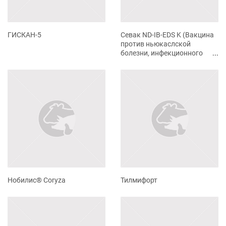
ГИСКАН-5
Севак ND-IB-EDS K (Вакцина
против ньюкаслской
болезни, инфекционного
бронхита кур и синдрома
снижения яйценоскости
инактивированная)
Нобилис® Coryza
Тилмифорт