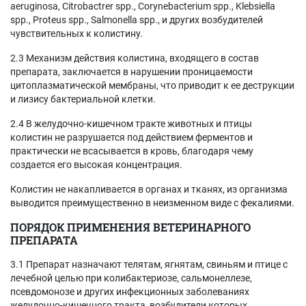
aeruginosa, Citrobactrer spp., Corynebacterium spp., Klebsiella
spp., Proteus spp., Salmonella spp., и других возбудителей
чувствительных к колистину.
2.3 Механизм действия колистина, входящего в состав
препарата, заключается в нарушении проницаемости
цитоплазматической мембраны, что приводит к ее деструкции
и лизису бактериальной клетки.
2.4 В желудочно-кишечном тракте животных и птицы
колистин не разрушается под действием ферментов и
практически не всасывается в кровь, благодаря чему
создается его высокая концентрация.
Колистин не накапливается в органах и тканях, из организма
выводится преимущественно в неизменном виде с фекалиями.
ПОРЯДОК ПРИМЕНЕНИЯ ВЕТЕРИНАРНОГО
ПРЕПАРАТА
3.1 Препарат назначают телятам, ягнятам, свиньям и птице с
лечебной целью при колибактериозе, сальмонеллезе,
псевдомонозе и других инфекционных заболеваниях
желудочно-кишечного тракта, возбудители которых