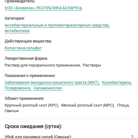
Производитель:
ООО «Биомика», РЕСПУБЛИКА БЕЛАРУСЬ
Категория:
Антибактериальные и противопаразитарные средства
Антибиотики
Действующие вещества:
Колистина сульфат
Лекарственная форма:
Раствор для перорального применения
Растворы
Показания к применению:
Заболевания желудочно-кишечного тракта (ЖКТ)
Колибактериоз
Псевдомоноз
Сальмонеллез
Объект применения:
Крупный рогатый скот (КРС)
Мелкий рогатый скот (МРС)
Птица
Свиньи
Сроки ожидания (сутки):
Убой для пищевых целей (Свиньи):
7