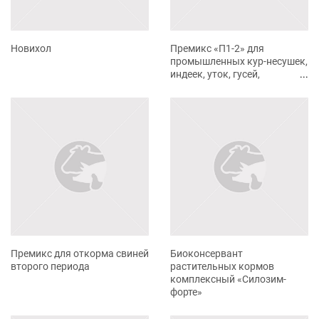
Новихол
Премикс «П1-2» для
промышленных кур-несушек,
индеек, уток, гусей,
молодняка кур 61-120 дней,
гусят 51-150 дней
Премикс для откорма свиней
Биоконсервант
второго периода
растительных кормов
комплексный «Силозим-
форте»